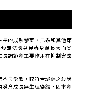
)
生長的成熟發育，昆蟲和其他節
外殼無法隨著昆蟲身體長大而變
生長調節劑主要作用在抑制害蟲
無不良影響，較符合環保之殺蟲
物發育成長無生理變態，固本劑