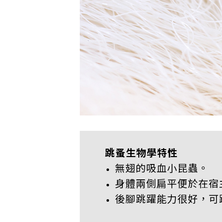
跳蚤生物學特性
無翅的吸血小昆蟲。
身體兩側扁平便於在宿
後腳跳躍能力很好，可跳