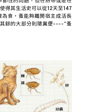
季節性的問題，但在熱帶或是在
得其生活史可以從12天至147
液為食，蚤能夠離開宿主成活長
餘的大部分則隨糞便----“蚤