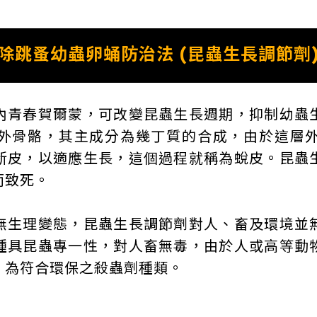
除跳蚤幼蟲卵蛹防治法 (昆蟲生長調節劑
內青春賀爾蒙，可改變昆蟲生長週期，抑制幼蟲
外骨骼，其主成分為幾丁質的合成，由於這層
新皮，以適應生長，這個過程就稱為蛻皮。昆蟲
而致死。
無生理變態，昆蟲生長調節劑對人、畜及環境並
種具昆蟲專一性，對人畜無毒，由於人或高等動
，為符合環保之殺蟲劑種類。