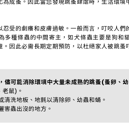
化為成蚤。因此當您發現跳蚤肆虐時，生活環境
以忍受的劇癢和皮膚過敏。一般而言，叮咬人們
為多種條蟲的中間寄主，如犬條蟲主要是狗和
童。因此必需長期定期預防，以杜絕家人被跳蚤
，儘可能消除環境中大量未成熟的跳蚤(蚤卵、幼
、老鼠)。
或清洗地板、地氈以清除卵、幼蟲和蛹。
灑害蟲出沒的地方。