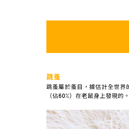
跳蚤
跳蚤屬於蚤目，據估計全世界的
（佔60%）在老鼠身上發現的