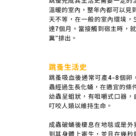
跳蚤完成其生活史需要一定的
溫暖的室內，整年內都可以見到
天不等，在一般的室內環境，
達7個月。當接觸到宿主時，就
糞”排出。
跳蚤生活史
跳蚤吸血後通常可產4-8個
蟲經過生長化蛹，在適宜的條
幼蟲呈蛆狀，有咀嚼式口器，
叮咬人類以維持生命。
成蟲破蛹後棲息在地毯或是外
到其身體上寄生，並且在幾秒