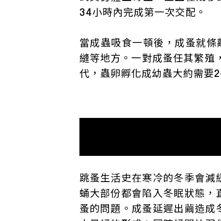
34小時內完成第一次交配。
當成蟲吸食一頓後，成蚤就條
縫等地方。一對成蚤任其繁殖，
代，蟲卵孵化成幼蟲大約需要2-
跳蚤生活史在寒冷的冬季會減
蛹大部份都會陷入冬眠狀態，
蚤的問題。成蚤延遲出繭造成