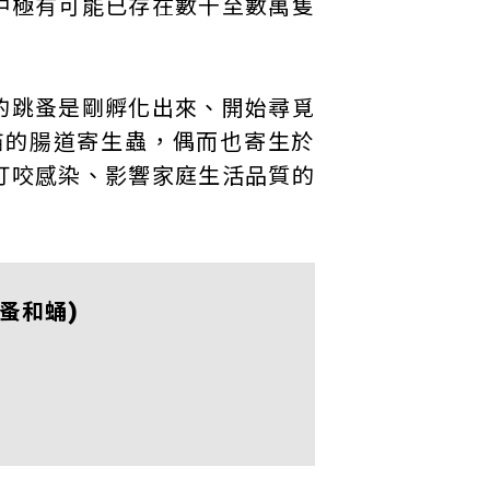
中極有可能已存在數千至數萬隻
的跳蚤是剛孵化出來、開始尋覓
貓的腸道寄生蟲，偶而也寄生於
叮咬感染、影響家庭生活品質的
蚤和蛹)