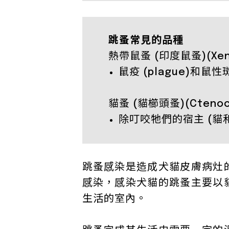
跳蚤常見的品種
熱帶鼠蚤 (印度鼠蚤)(Xenop
鼠疫 (plague)和鼠性
貓蚤 (貓櫛頭蚤)(Ctenocep
除叮咬牠們的宿主 (貓
跳蚤感染是造成犬貓皮膚病灶
感染，感染犬貓的跳蚤主要以
生活的室內。