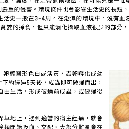
溫度、濕度，在溫帶氣候地區，在可能只是一個
嚴重的侵害。環境條件也會影響生活史的長短，使
生活史一般在3-4周。在潮濕的環境中，沒有血
貪婪的採食，但只能消化攝取血液很少的部分，其
卵，卵橢圓形色白或淡黃，蟲卵孵化成幼
件下約經過5天後，成蟲即可破蛹而出，
自由生活，形成破蛹前成蟲，或破蛹後
界草地上，遇到適當的宿主經過，就會
鐘類開始吸血、交配。大部分雌蚤會在