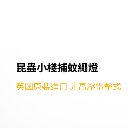
昆蟲小棧捕蚊繩燈
英國原裝進口 非高壓電擊式